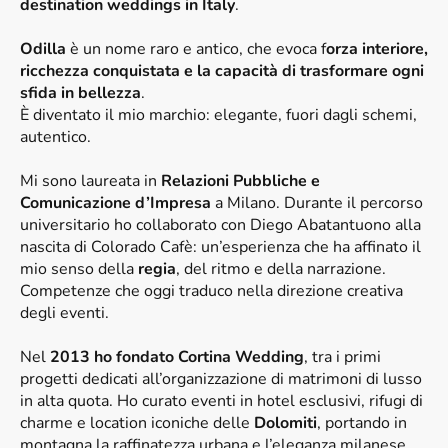
destination weddings in Italy
.
Odilla
è un nome raro e antico, che evoca f
orza interiore,
ricchezza conquistata e la capacità di trasformare ogni
sfida in bellezza
.
È diventato il mio marchio: elegante, fuori dagli schemi,
autentico.
Mi sono laureata in
Relazioni Pubbliche e
Comunicazione d’Impresa
a Milano. Durante il percorso
universitario ho collaborato con Diego Abatantuono alla
nascita di Colorado Cafè: un’esperienza che ha affinato il
mio senso della
regia
, del ritmo e della narrazione.
Competenze che oggi traduco nella direzione creativa
degli eventi.
Nel
2013 ho fondato Cortina Wedding
, tra i primi
progetti dedicati all’organizzazione di matrimoni di lusso
in alta quota. Ho curato eventi in hotel esclusivi, rifugi di
charme e location iconiche delle
Dolomiti
, portando in
montagna la raffinatezza urbana e l’eleganza milanese.